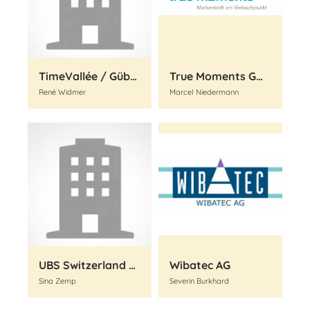
TimeVallée / Gübelin
True Moments GmbH
René Widmer
Marcel Niedermann
UBS Switzerland AG
Wibatec AG
Sina Zemp
Severin Burkhard